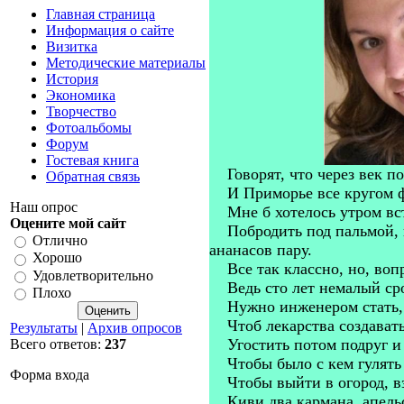
Главная страница
Информация о сайте
Визитка
Методические материалы
История
Экономика
Творчество
Фотоальбомы
Форум
Гостевая книга
Говорят, что через век п
Обратная связь
И Приморье все кругом ф
Наш опрос
Мне б хотелось утром вст
Оцените мой сайт
Побродить под пальмой, и
Отлично
ананасов пару.
Хорошо
Все так классно, но, вопр
Удовлетворительно
Ведь сто лет немалый сро
Плохо
Нужно инженером стать, 
Чтоб лекарства создавать
Результаты
|
Архив опросов
Угостить потом подруг и 
Всего ответов:
237
Чтобы было с кем гулять 
Форма входа
Чтобы выйти в огород, взя
Киви два кармана, апельси