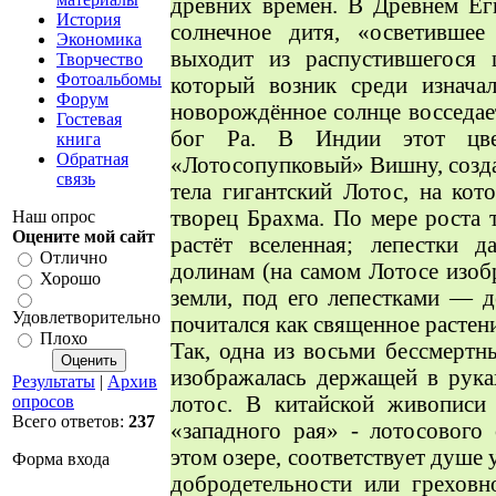
древних времен. В Древнем Еги
История
солнечное дитя, «осветивше
Экономика
выходит из распустившегося 
Творчество
Фотоальбомы
который возник среди изнача
Форум
новорождённое солнце восседает
Гостевая
бог Ра. В Индии этот цве
книга
Обратная
«Лотосопупковый» Вишну, создат
связь
тела гигантский Лотос, на ко
творец Брахма. По мере роста 
Наш опрос
Оцените мой сайт
растёт вселенная; лепестки д
Отлично
долинам (на самом Лотосе изоб
Хорошо
земли, под его лепестками — де
Удовлетворительно
почитался как священное растен
Плохо
Так, одна из восьми бессмертн
изображалась держащей в рука
Результаты
|
Архив
лотос. В китайской живописи
опросов
Всего ответов:
237
«западного рая» - лотосового
этом озере, соответствует душе
Форма входа
добродетельности или греховн