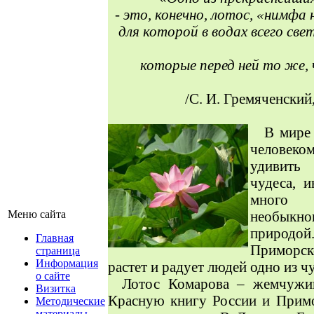
- это, конечно, лотос, «нимфа
для которой в водах всего све
которые перед ней то же, 
/С. И. Гремяченский
В мире 
человеком
удивить
чудеса, и
много 
Меню сайта
необыкн
природой
Главная
Приморско
страница
Информация
растет и радует людей одно из ч
о сайте
Лотос Комарова – жемчужин
Визитка
Красную книгу России и Примо
Методические
материалы