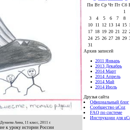
Пн
Вт
Ср
Чт
Пт
Сб
1
3
4
5
6
7
8
10
11
12
13
14
15
17
18
19
20
21
22
24
25
26
27
28
29
31
Архив записей
2011 Январь
2013 Декабрь
2014 Март
2014 Апрель
2014 Май
2014 Июль
Друзья сайта
Официальный блог
Сообщество uCoz
FAQ по системе
Инструкции для uC
 Дунаева Анна, 11 класс, 2011 г.
ние к уроку истории России