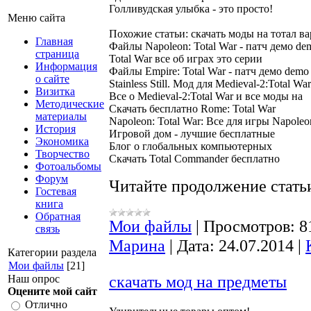
Меню сайта
Похожие статьи: скачать моды на тотал вар
Главная
Файлы Napoleon: Total War - патч демо dem
страница
Total War все об играх это серии

Информация
Файлы Empire: Total War - патч демо demo

о сайте
Stainless Still. Мод для Medieval-2:Total War
Визитка
Все о Medieval-2:Total War и все моды на

Методические
Скачать бесплатно Rome: Total War

материалы
Napoleon: Total War: Все для игры Napoleon
История
Игровой дом - лучшие бесплатные

Экономика
Блог о глобальных компьютерных

Творчество
Фотоальбомы
Форум
Читайте продолжение статьи
Гостевая
книга
Обратная
Мои файлы
|
Просмотров:
8
связь
Марина
|
Дата:
24.07.2014
|
Категории раздела
Мои файлы
[21]
скачать мод на предметы
Наш опрос
Оцените мой сайт
Отлично