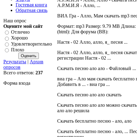
Гостевая книга
А.Р.М.И.Я - Алло, ...
Обратная связь
ВИА Гра - Алло, Мам скачать mp3 пе
Наш опрос
Оцените мой сайт
Формат: mp3 Размер: 9.79 MB Длина: 4
(html): Для форума (BB):
Отлично
Хорошо
Настя - 02 Алло, алло, я_ песня ...
Удовлетворительно
Плохо
Настя - 02 Алло, алло, я_ песня скача
регистрации Настя - 02 ...
Результаты
|
Архив
опросов
Скачать песню ало ало - Файловый ...
Всего ответов:
237
виа гра – Ало мам скачать бесплатно 
Форма входа
Добавить в ... - виа гра ...
Скачать песню ало ало скачать
Скачать песню ало ало можно скачать 
ало ало решила
Скачать бесплатно песню - ало, ало
Скачать бесплатно песню - ало, ... Пе
регистрации ...