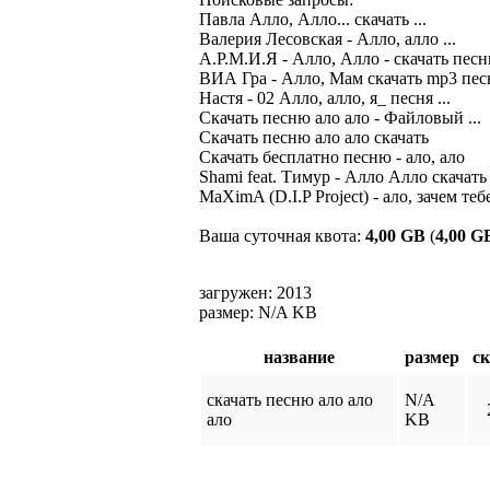
Павла Алло, Алло... скачать ...

Валерия Лесовская - Алло, алло ...

А.Р.М.И.Я - Алло, Алло - скачать песн
ВИА Гра - Алло, Мам скачать mp3 пес
Настя - 02 Алло, алло, я_ песня ...

Скачать песню ало ало - Файловый ...

Скачать песню ало ало скачать

Скачать бесплатно песню - ало, ало

Shami feat. Тимур - Алло Алло скачать m
MaXimA (D.I.P Project) - ало, зачем тебе 
Ваша суточная квота:
4,00 GB
(
4,00 G
загружен: 2013
размер: N/A KB
название
размер
с
скачать песню ало ало
N/A
ало
KB