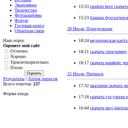
Экономика
15:33
random hero скачат
Творчество
Фотоальбомы
15:23
бланки бухгалтерск
Форум
Гостевая книга
28 Июля, Понедельник
Обратная связь
Наш опрос
18:24
медицинская карта
Оцените мой сайт
Отлично
18:21
скачать программу
Хорошо
Удовлетворительно
18:17
скачать варфейс че
Плохо
25 Июля, Пятница
Результаты
|
Архив опросов
Всего ответов:
237
17:32
аватария скачать ч
Форма входа
17:18
скачать гта ультра 
16:44
скачать мод sigerou