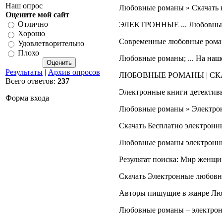
Наш опрос
Любовные романы » Скачать к
Оцените мой сайт
Отлично
ЭЛЕКТРОННЫЕ ... Любовные Ро
Хорошо
Современные любовные романы
Удовлетворительно
Плохо
Любовные романы; ... На наше
Результаты
|
Архив опросов
ЛЮБОВНЫЕ РОМАНЫ | СКАЧ
Всего ответов:
237
Электронные книги детективы,
Форма входа
Любовные романы » Электронн
Скачать Бесплатно электронны
Любовные романы электронны
Результат поиска: Мир женщин
Скачать Электронные любовны
Авторы пишущие в жанре Любо
Любовные романы – электронн