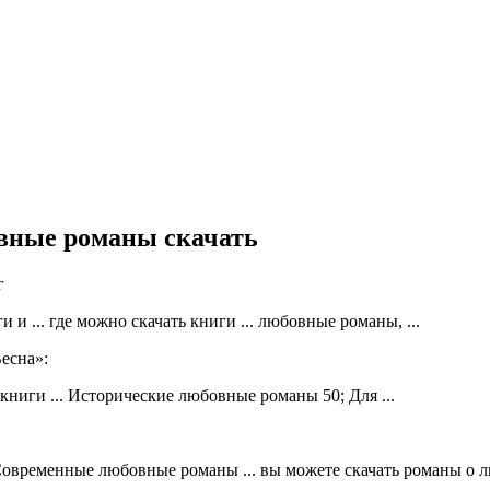
вные романы скачать
г
и ... где можно скачать книги ... любовные романы, ...
есна»:
 книги ... Исторические любовные романы 50; Для ...
ременные любовные романы ... вы можете скачать романы о люб