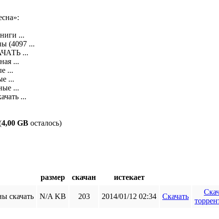
сна»:

ги ...

(4097 ...

ТЬ ...

я ...

...

...

е ...

ать ...

(
4,00 GB
осталось)
размер
скачан
истекает
Скач
ы скачать
N/A KB
203
2014/01/12 02:34
Скачать
торрен