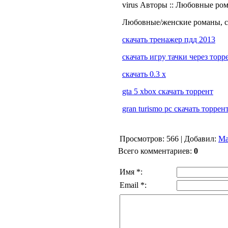
virus Авторы :: Любовные ром
Любовные/женские романы, ска
скачать тренажер пдд 2013
скачать игру тачки через торр
скачать 0.3 х
gta 5 xbox скачать торрент
gran turismo pc скачать торрен
Просмотров
: 566 |
Добавил
:
Ма
Всего комментариев
:
0
Имя *:
Email *: