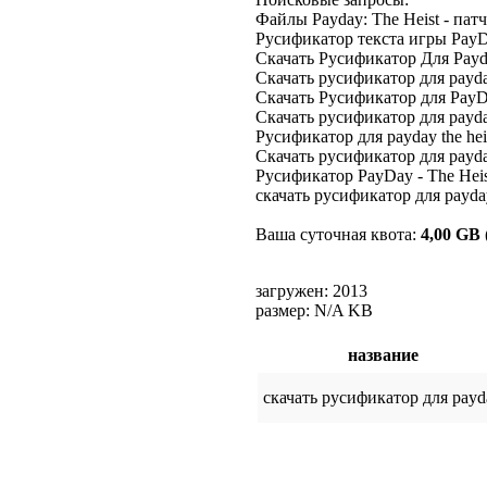
Файлы Payday: The Heist - патч,
Русификатор текста игры PayDay
Скачать Русификатор Для Payday 
Скачать русификатор для payday t
Скачать Русификатор для PayDa
Скачать русификатор для payday 
Русификатор для payday the heist
Скачать русификатор для payday t
Русификатор PayDay - The Heist 
скачать русификатор для payday
Ваша суточная квота:
4,00 GB
загружен: 2013
размер: N/A KB
название
скачать русификатор для payd