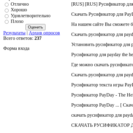
[RUS] [RUS] Русификатор для P
Отлично
Хорошо
Скачать Русификатор для Pay
Удовлетворительно
Плохо
На нашем сайте Вы сможете бе
Результаты
|
Архив опросов
Скачать русификатор для payday
Всего ответов:
237
Установить русификатор для p
Форма входа
Русификатор для payday the heis
Где можно скачать русификато
Скачать русификатор для payday
Русификатор текста игры PayDa
Русификатор PayDay - The Heis
Русификатор PayDay ... [ Скач
скачать русификатор для payda
СКАЧАТЬ РУСИФИКАТОР ДЛЯ payd