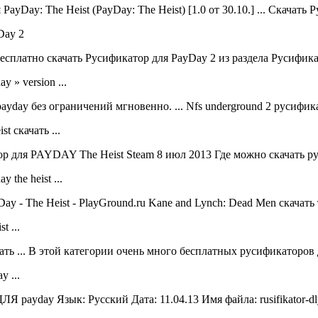
ayDay: The Heist (PayDay: The Heist) [1.0 от 30.10.] ... Скачать
Day 2
сплатно скачать Русификатор для PayDay 2 из раздела Русификат
 » version ...
ayday без ограничений мгновенно. ... Nfs underground 2 русифик
t скачать ...
р для PAYDAY The Heist Steam 8 июл 2013 Где можно скачать рус
 the heist ...
y - The Heist - PlayGround.ru Kane and Lynch: Dead Men скачать т
t ...
ать ... В этой категории очень много бесплатных русификаторов д
y ...
ay Язык: Русский Дата: 11.04.13 Имя файла: rusifikator-dlya-