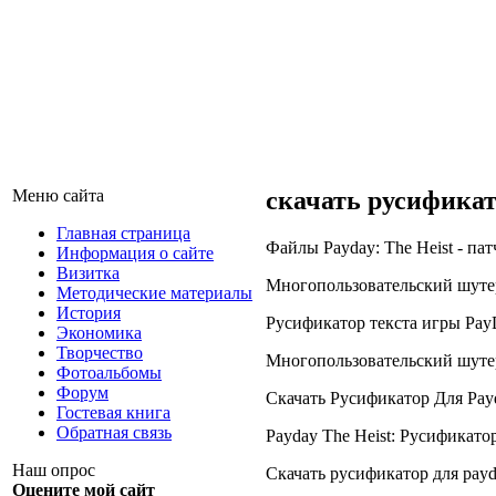
Меню сайта
скачать русификат
Главная страница
Файлы Payday: The Heist - патч
Информация о сайте
Визитка
Многопользовательский шутер дл
Методические материалы
История
Русификатор текста игры PayDa
Экономика
Творчество
Многопользовательский шутер дл
Фотоальбомы
Форум
Скачать Русификатор Для Payda
Гостевая книга
Обратная связь
Payday The Heist: Русификатор
Наш опрос
Скачать русификатор для payday
Оцените мой сайт