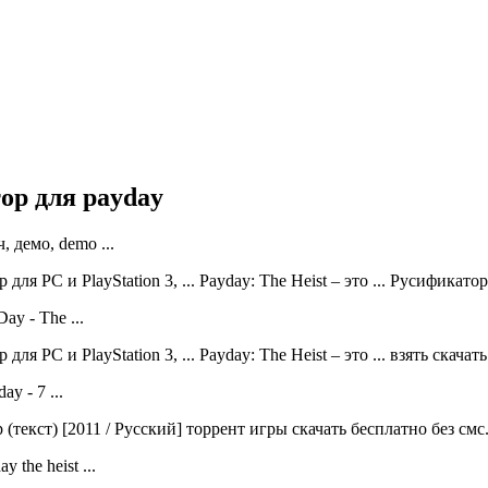
ор для payday
, демо, demo ...
я PC и PlayStation 3, ... Payday: The Heist – это ... Русификатор 
y - The ...
я PC и PlayStation 3, ... Payday: The Heist – это ... взять скачать
y - 7 ...
 (текст) [2011 / Русский] торрент игры скачать бесплатно без смс
 the heist ...