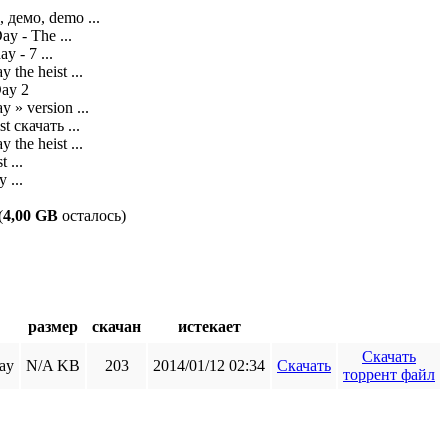
 демо, demo ...

 - The ...

- 7 ...

he heist ...

y 2

» version ...

 скачать ...

he heist ...

...

 ...
(
4,00 GB
осталось)
размер
скачан
истекает
Скачать
ay
N/A KB
203
2014/01/12 02:34
Скачать
торрент файл