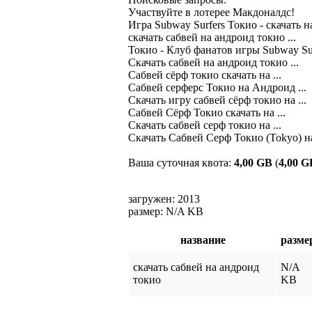
Участвуйте в лотерее Макдоналдс!

Игра Subway Surfers Токио - скачать на 
скачать сабвей на андроид токио ...

Токио - Клуб фанатов игры Subway Sur
Скачать сабвей на андроид токио ...

Сабвей сёрф токио скачать на ...

Сабвей серферс Токио на Андроид ...

Скачать игру сабвей сёрф токио на ...

Сабвей Сёрф Токио скачать на ...

Скачать сабвей серф токио на ...

Скачать Сабвей Серф Токио (Tokyo) на 
Ваша суточная квота:
4,00 GB
(
4,00 G
загружен: 2013
размер: N/A KB
название
разме
скачать сабвей на андроид
N/A
токио
KB