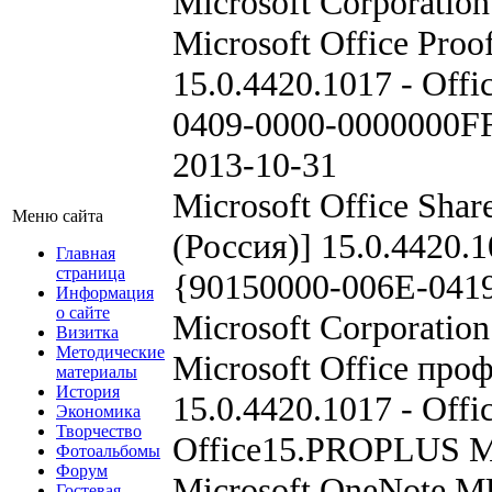
Microsoft Corporatio
Microsoft Office Proo
15.0.4420.1017 - Off
0409-0000-0000000FF
2013-10-31
Microsoft Office Sha
Меню сайта
(Россия)] 15.0.4420.
Главная
страница
{90150000-006E-041
Информация
о сайте
Microsoft Corporatio
Визитка
Методические
Microsoft Office пр
материалы
История
15.0.4420.1017 - Off
Экономика
Творчество
Office15.PROPLUS Mi
Фотоальбомы
Форум
Microsoft OneNote MU
Гостевая