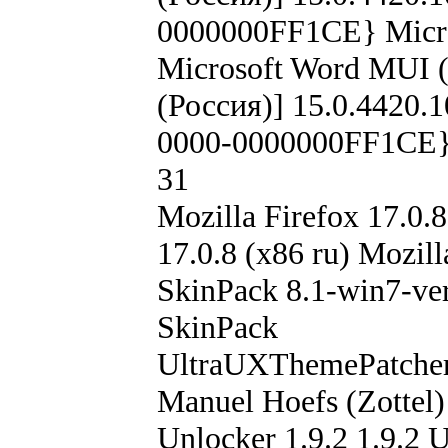
0000000FF1CE} Micro
Microsoft Word MUI (
(Россия)] 15.0.4420.
0000-0000000FF1CE} 
31
Mozilla Firefox 17.0.8
17.0.8 (x86 ru) Mozill
SkinPack 8.1-win7-ve
SkinPack
UltraUXThemePatcher
Manuel Hoefs (Zottel)
Unlocker 1.9.2 1.9.2 