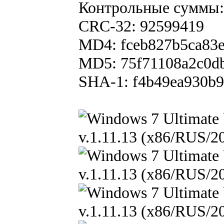
Контрольные суммы:
CRC-32: 92599419
MD4: fceb827b5ca83e
MD5: 75f71108a2c0db
SHA-1: f4b49ea930b9