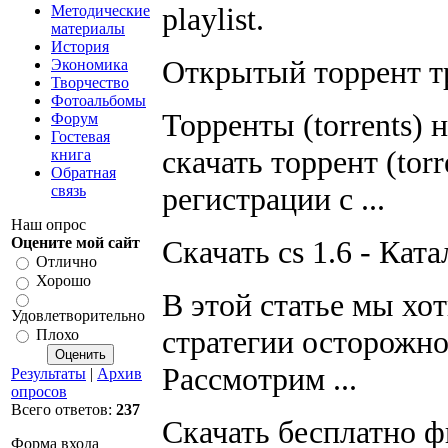
playlist.
Методические
материалы
История
Открытый торрент тр
Экономика
Творчество
Фотоальбомы
Торренты (torrents) н
Форум
Гостевая
скачать торрент (torr
книга
Обратная
регистрации с ...
связь
Наш опрос
Скачать cs 1.6 - Катал
Оцените мой сайт
Отлично
Хорошо
В этой статье мы хот
Удовлетворительно
стратегии осторожног
Плохо
Рассмотрим ...
Результаты
|
Архив
опросов
Всего ответов:
237
Скачать бесплатно фи
Форма входа