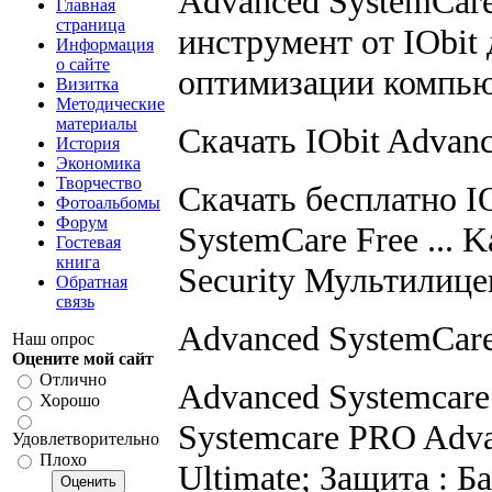
Advanced SystemCar
Главная
страница
инструмент от IObit 
Информация
о сайте
оптимизации компьют
Визитка
Методические
материалы
Скачать IObit Advanc
История
Экономика
Творчество
Скачать бесплатно I
Фотоальбомы
Форум
SystemCare Free ... 
Гостевая
книга
Security Мультилице
Обратная
связь
Advanced SystemCare 
Наш опрос
Оцените мой сайт
Отлично
Advanced Systemcare
Хорошо
Systemcare PRO Adva
Удовлетворительно
Плохо
Ultimate; Защита : Б