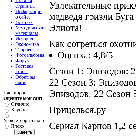
Главная
Увлекательные прик
страница
Информация
медведя гризли Буга
о сайте
Визитка
Элиота!
Методические
материалы
История
Как согреться охотн
Экономика
Творчество
Оценка: 4,8/5
Фотоальбомы
Форум
Гостевая
Сезон 1: Эпизодов: 2
книга
Обратная
22 Сезон 3: Эпизодов
связь
Эпизодов: 22 Сезон 5 
Наш опрос
Оцените мой сайт
Отлично
Прицелься.ру
Хорошо
Удовлетворительно
Сериал Карпов 1,2 с
Плохо