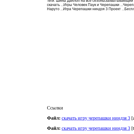
Теги: Шины Данлоп на все сезоныЗахватывающий м
скачать ...Игры Человек Паук и Черепашки ...Чере
Наруто ...Игра Черепашки ниндзя 3 Проект ...Бесп
Ссылки
Файл:
скачать игру черепашки ниндзя 3
[
Файл:
скачать игру черепашки ниндзя 3
[t