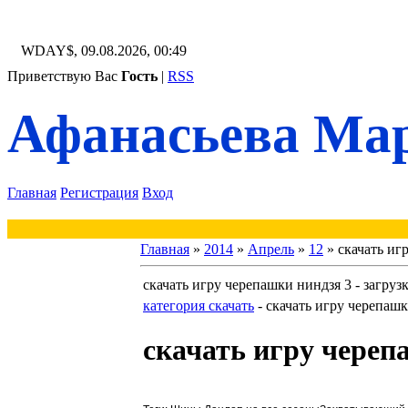
WDAY$, 09.08.2026, 00:49
Приветствую Вас
Гость
|
RSS
Афанасьева Мар
Главная
Регистрация
Вход
Главная
»
2014
»
Апрель
»
12
» скачать иг
скачать игру черепашки ниндзя 3 - загруз
категория скачать
-
скачать игру черепашк
скачать игру череп