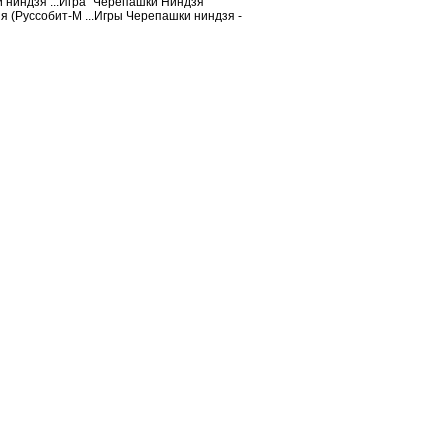
ниндзя ...Игра "Черепашки Ниндзя"
я (Руссобит-М ...Игры Черепашки ниндзя -