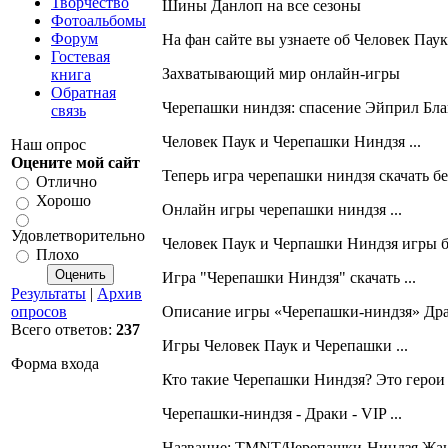
Творчество
Шины Данлоп на все сезоны
Фотоальбомы
Форум
На фан сайте вы узнаете об Человек Паук(
Гостевая
Захватывающий мир онлайн-игры
книга
Обратная
Черепашки ниндзя: спасение Эйприл Благо
связь
Человек Паук и Черепашки Ниндзя ...
Наш опрос
Оцените мой сайт
Теперь игра черепашки ниндзя скачать бес
Отлично
Хорошо
Онлайн игры черепашки ниндзя ...
Удовлетворительно
Человек Паук и Черпашки Ниндзя игры бе
Плохо
Игра "Черепашки Ниндзя" скачать ...
Результаты
|
Архив
Описание игры «Черепашки-ниндзя» Драк
опросов
Всего ответов:
237
Игры Человек Паук и Черепашки ...
Форма входа
Кто такие Черепашки Ниндзя? Это герои 
Черепашки-ниндзя - Драки - VIP ...
Название: TMNT/Черепашки-Ниндзя Жанр: 