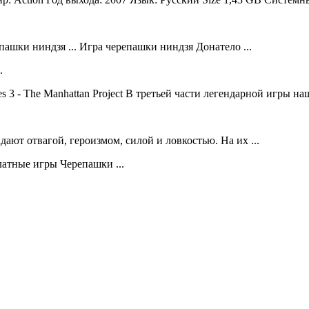
ашки ниндзя ... Игра черепашки ниндзя Донатело ...
.
les 3 - The Manhattan Project В третьей части легендарной игры н
ают отвагой, героизмом, силой и ловкостью. На их ...
латные игры Черепашки ...