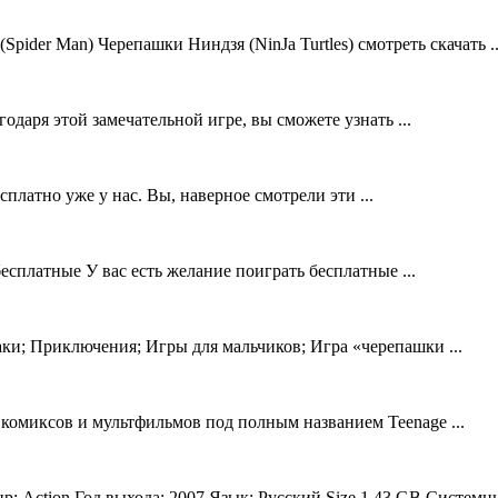
Spider Man) Черепашки Ниндзя (NinJa Turtles) смотреть скачать ..
даря этой замечательной игре, вы сможете узнать ...
платно уже у нас. Вы, наверное смотрели эти ...
сплатные У вас есть желание поиграть бесплатные ...
и; Приключения; Игры для мальчиков; Игра «черепашки ...
комиксов и мультфильмов под полным названием Teenage ...
Action Год выхода: 2007 Язык: Русский Size 1,43 GB Системные