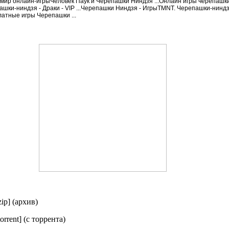
ир онлайн-игрыЧеловек Паук и Черепашки Ниндзя ...Онлайн игры черепашки 
пашки-ниндзя - Драки - VIP ...Черепашки Ниндзя - ИгрыTMNT. Черепашки-ниндз
латные игры Черепашки ...
zip] (архив)
orrent] (с торрента)