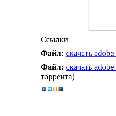
Ссылки
Файл:
скачать adobe 
Файл:
скачать adobe 
торрента)