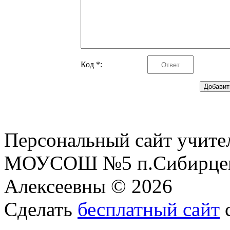
Код *:
Персональный сайт учите
МОУСОШ №5 п.Сибирцев
Алексеевны © 2026
Сделать
бесплатный сайт