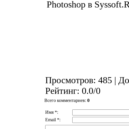
Photoshop в Syssoft.R
Просмотров
: 485 |
До
Рейтинг
:
0.0
/
0
Всего комментариев
:
0
Имя *:
Email *: