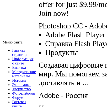
offer for just $9.99/m
Join now!
Photoshop CC - Adob
Adobe Flash Player 
Справка Flash Playe
Меню сайта
Продукты
Главная
страница
Информация
Создавая цифровые 
о сайте
Визитка
мир. Мы помогаем за
Методические
материалы
доставлять и ...
История
Экономика
Творчество
Adobe - Россия
Фотоальбомы
Форум
Гостевая
книга