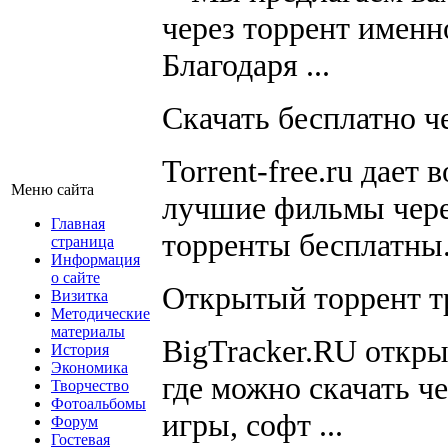
через торрент именн
Благодаря ...
Скачать бесплатно чер
Torrent-free.ru дает
Меню сайта
лучшие фильмы через
Главная
торренты бесплатны
страница
Информация
о сайте
Открытый торрент тре
Визитка
Методические
материалы
BigTracker.RU откры
История
Экономика
где можно скачать ч
Творчество
Фотоальбомы
игры, софт ...
Форум
Гостевая