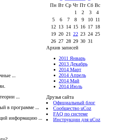
Пн
Вт
Ср
Чт
Пт
Сб
Вс
1
2
3
4
5
6
7
8
9
10
11
12
13
14
15
16
17
18
19
20
21
22
23
24
25
26
27
28
29
30
31
Архив записей
2011 Январь
2013 Декабрь
2014 Март
2014 Апрель
ные ...
2014 Май
и.
2014 Июль
еории ...
Друзья сайта
Официальный блог
ый в программе ...
Сообщество uCoz
FAQ по системе
ащий информацию ...
Инструкции для uCoz
это?