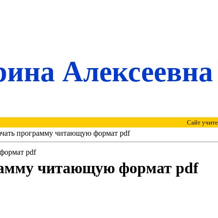
ина Алексеевна
Сайт учител
ачать программу читающую формат pdf
формат pdf
рамму читающую формат pdf