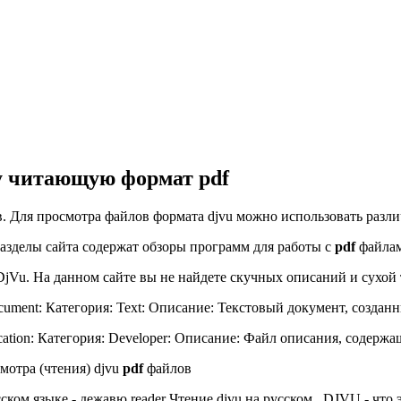
у читающую формат pdf
. Для просмотра файлов формата djvu можно использовать различ
азделы сайта содержат обзоры программ для работы с
pdf
файлам
jVu. На данном сайте вы не найдете скучных описаний и сухой т
cument: Категория: Text: Описание: Текстовый документ, созданн
cation: Категория: Developer: Описание: Файл описания, содерж
мотра (чтения) djvu
pdf
файлов
ском языке - дежавю reader Чтение djvu на русском . DJVU - что 