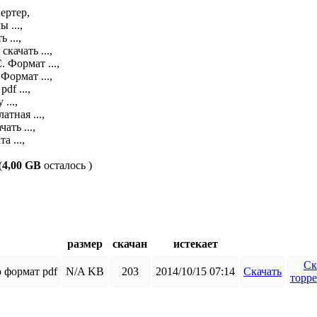
ртер,

...,

...,

качать ...,

Формат ...,

ормат ...,

f ...,

..,

ная ...,

ть ...,

 ...,
(
4,00 GB
осталось )
размер
скачан
истекает
Ск
 формат pdf
N/A KB
203
2014/10/15 07:14
Скачать
торр