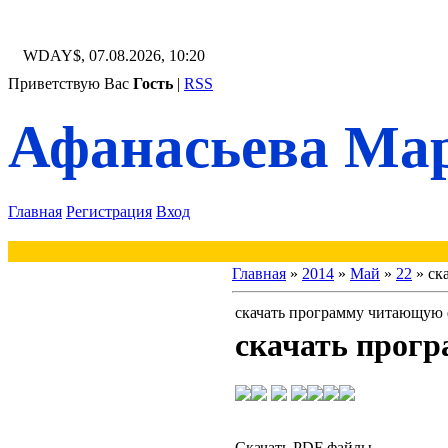
WDAY$, 07.08.2026, 10:20
Приветствую Вас
Гость
|
RSS
Афанасьева Мар
Главная
Регистрация
Вход
Главная
»
2014
»
Май
»
22
» ск
скачать программу читающую 
скачать прог
Скачать PDF файлы,
