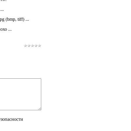
..
pg (bmp, tiff) ...
хо ...