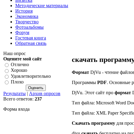
Визитка
Методические материалы
История
Экономика
Творчество
Фотоальбомы
Форум
Гостевая книга
Обратная связь
Наш опрос
скачать программ
Оцените мой сайт
Отлично
Хорошо
Формат
DjVu - чтение файлов
Удовлетворительно
Плохо
Программы
PDF
. Основные р
DjVu. Этот сайт про
формат
D
Результаты
|
Архив опросов
Всего ответов:
237
Тип файла: Microsoft Word Do
Форма входа
Тип файла: XML Paper Specifi
Скачать
программу
для прос
djvu
скачать
бесплатно на рус