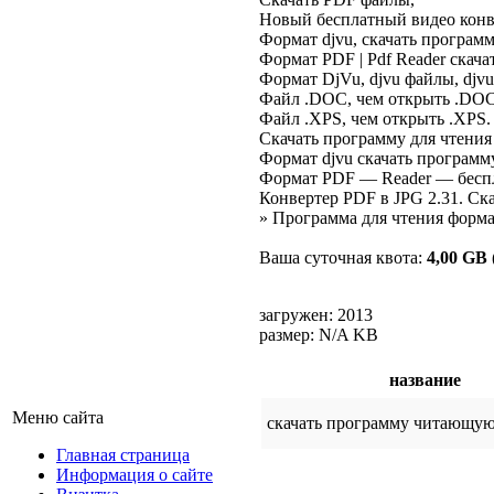
Новый бесплатный видео конве
Формат djvu, скачать программы 
Формат PDF | Pdf Reader скачать 
Формат DjVu, djvu файлы, djvu с
Файл .DOC, чем открыть .DOC. 
Файл .XPS, чем открыть .XPS. Ф
Скачать программу для чтения pd
Формат djvu скачать программу .
Формат PDF — Reader — бесплат
Конвертер PDF в JPG 2.31. Скача
» Программа для чтения формата
Ваша суточная квота:
4,00 GB
загружен: 2013
размер: N/A KB
название
Меню сайта
скачать программу читающую
Главная страница
Информация о сайте