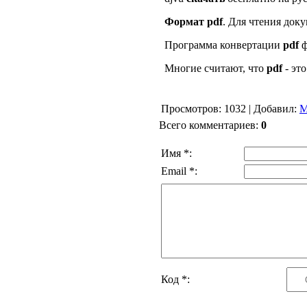
Формат
pdf
. Для чтения док
Программа конвертации
pdf
ф
Многие считают, что
pdf
- эт
Просмотров
: 1032 |
Добавил
:
М
Всего комментариев
:
0
Имя *:
Email *:
Код *: