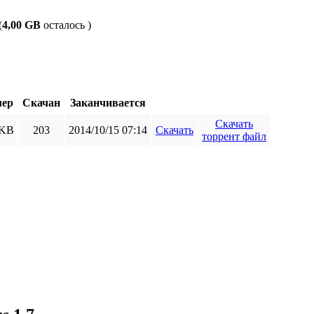
(
4,00 GB
осталось )
мер
Скачан
Заканчивается
Скачать
 KB
203
2014/10/15 07:14
Скачать
торрент файл