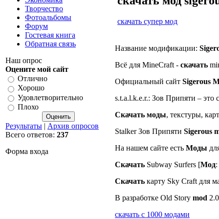
скачать мод sigerou
Творчество
Фотоальбомы
скачать супер мод
Форум
Гостевая книга
Обратная связь
Название модификации:
Siger
Наш опрос
Всё для MineCraft -
скачать
min
Оцените мой сайт
Отлично
Официальный сайт
Sigerous
M
Хорошо
Удовлетворительно
s.t.a.l.k.e.r.: Зов Припяти – эт
Плохо
Скачать
моды
, текстуры, кар
Результаты
|
Архив опросов
Stalker Зов Припяти
Sigerous
m
Всего ответов:
237
На нашем сайте есть
Моды
для
Форма входа
Скачать
Subway Surfers [
Мод
Скачать
карту Sky Craft для 
В разработке Old Story
mod
2.0
скачать с 1000 модами