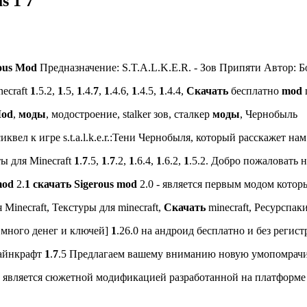
s 1 7
ous
Mod
Предназначение: S.T.A.L.K.E.R. - Зов Припяти Автор: Бо
ecraft
1
.5.2,
1
.5,
1
.4.
7
,
1
.4.6,
1
.4.5,
1
.4.4,
Скачать
бесплатно
mod
od
,
моды
, модостроение, stalker зов, сталкер
моды
, Чернобыль
о сиквел к игре s.t.a.l.k.e.r.:Тени Чернобыля, который расскажет нам 
ты для Minecraft
1
.
7
.5,
1
.
7
.2,
1
.6.4,
1
.6.2,
1
.5.2. Добро пожаловать на
od
2.
1
скачать
Sigerous
mod
2.0 - является первым модом котор
 Minecraft, Текстуры для minecraft,
Скачать
minecraft, Ресурспаки 
: много денег и ключей]
1
.26.0 на андроид бесплатно и без регистр
майнкрафт
1
.
7
.5 Предлагаем вашему вниманию новую умопомрачит
 является сюжетной модификацией разработанной на платформе С