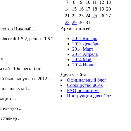
7
8
9
10
11
12
13
14
15
16
17
18
19
20
21
22
23
24
25
26
27
28
29
30
31
Архив записей
лотов Николай ...
2011 Январь
minecraft
1
.5.2, рецепт
1
.5.2 ...
2013 Декабрь
2014 Март
2014 Апрель
о ...
2014 Май
2014 Июль
 сайт 10minecraft.ru!
Друзья сайта
ый был выпущен в 2012 ...
Официальный блог
Сообщество uCoz
для minecraft ...
FAQ по системе
Инструкции для uCoz
ации ...
ельную ...
талкер ...