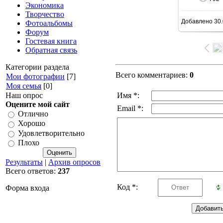
В ре
Экономика
Творчество
Добавлено
30.
Фотоальбомы
640x4
Форум
Гостевая книга
Обратная связь
Категории раздела
Всего комментариев
:
0
Мои фотографии
[7]
Моя семья
[0]
Наш опрос
Имя *:
Оцените мой сайт
Email *:
Отлично
Хорошо
Удовлетворительно
Плохо
Результаты
|
Архив опросов
Всего ответов:
237
Код *:
Форма входа