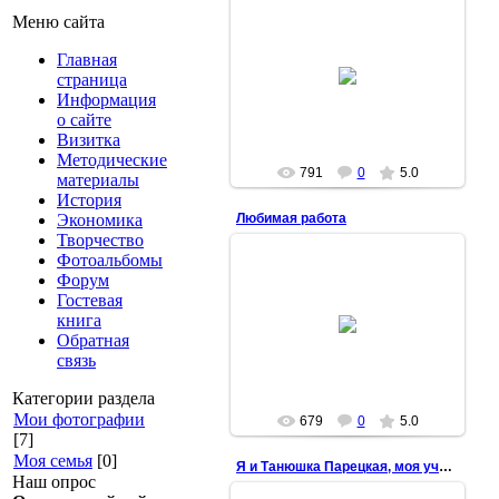
Меню сайта
Главная
30.06.2011
страница
Марина
Информация
о сайте
Визитка
Методические
791
0
5.0
материалы
История
Экономика
Любимая работа
Творчество
Фотоальбомы
Форум
Гостевая
24.02.2011
книга
Обратная
Марина
связь
Категории раздела
Мои фотографии
679
0
5.0
[7]
Моя семья
[0]
Я и Танюшка Парецкая, моя ученица
Наш опрос